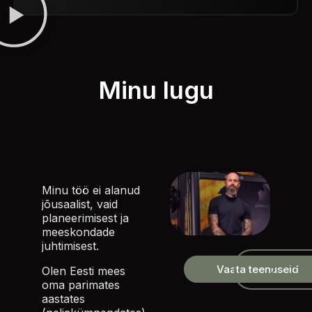
Minu lugu
Minu töö ei alanud
jõusaalist, vaid
planeerimisest ja
meeskondade
juhtimisest.
Broneeri
Vaata teenuseid
Olen Eesti mees
konsult
oma parimates
aastates