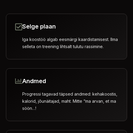
Selge plaan
Iga koostöö algab eesmärgi kaardistamisest. Ilma
selleta on treening lihtsalt tulutu rassimine.
Andmed
Progressi tagavad täpsed andmed: kehakoostis,
kalorid, jõunäitajad, maht. Mitte “ma arvan, et ma
söön…!