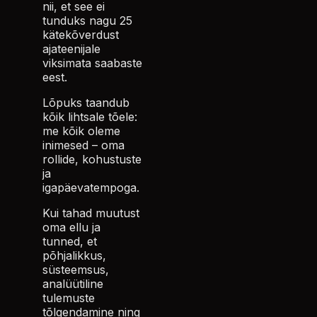
nii, et see ei
tunduks nagu 25
kätekõverdust
ajateenijale
viksimata saabaste
eest.
Lõpuks taandub
kõik lihtsale tõele:
me kõik oleme
inimesed – oma
rollide, kohustuste
ja
igapäevatempoga.
Kui tahad muutust
oma ellu ja
tunned, et
põhjalikkus,
süsteemsus,
analüütiline
tulemuste
tõlgendamine ning