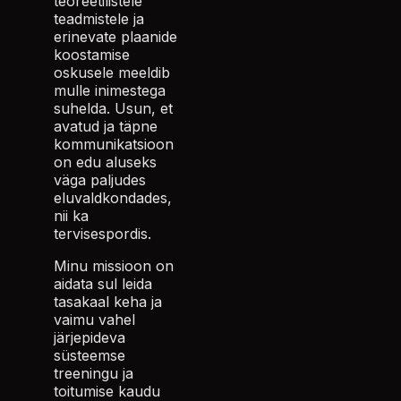
teoreetilistele
teadmistele ja
erinevate plaanide
koostamise
oskusele meeldib
mulle inimestega
suhelda. Usun, et
avatud ja täpne
kommunikatsioon
on edu aluseks
väga paljudes
eluvaldkondades,
nii ka
tervisespordis.
Minu missioon on
aidata sul leida
tasakaal keha ja
vaimu vahel
järjepideva
süsteemse
treeningu ja
toitumise kaudu