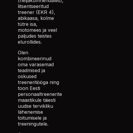
(neljakümnendates),
litsentseeritud
treener (EKR 4),
abikaasa, kolme
tütre isa,
motomees ja veel
paljudes teistes
elurollides.
Olen
kombineerinud
oma varasemad
teadmised ja
oskused
treeneritööga ning
toon Eesti
personaaltreenerite
maastikule täiesti
uudse tervikliku
lähenemise
toitumisele ja
treeningutele.