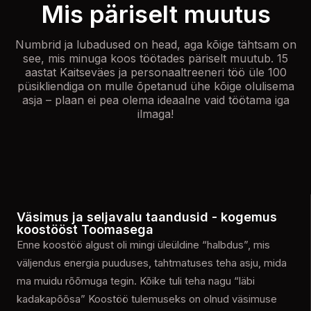
Mis päriselt muutus
Numbrid ja lubadused on head, aga kõige tähtsam on
see, mis minuga koos töötades päriselt muutub. 15
aastat Kaitseväes ja personaaltreeneri töö üle 100
püsikliendiga on mulle õpetanud ühe kõige olulisema
asja – plaan ei pea olema ideaalne vaid töötama iga
ilmaga!
Väsimus ja seljavalu taandusid - kogemus
koostööst Toomasega
Enne koostöö algust oli mingi üleüldine “halbdus”, mis
väljendus energia puuduses, tahtmatuses teha asju, mida
ma muidu rõõmuga tegin. Kõike tuli teha nagu “läbi
kadakapõõsa” Koostöö tulemuseks on olnud väsimuse