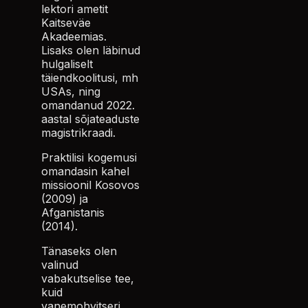
lektori ametit
Kaitseväe
Akadeemias.
Lisaks olen läbinud
hulgaliselt
täiendkoolitusi, mh
USAs, ning
omandanud 2022.
aastal sõjateaduste
magistrikraadi.
Praktilisi kogemusi
omandasin kahel
missioonil Kosovos
(2009) ja
Afganistanis
(2014).
Tänaseks olen
valinud
vabakutselise tee,
kuid
vanemohvitseri