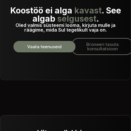
Koostöö ei alga
kavast
. See
algab
selgusest
.
Oled valmis süsteemi looma, kirjuta mulle ja
räägime, mida Sul tegelikult vaja on.
Broneeri tasuta
Vaata teenuseid
konsultatsioon