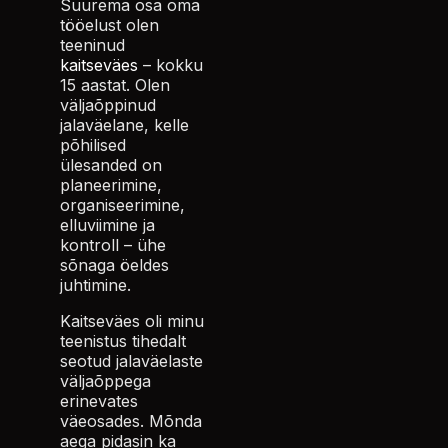
Suurema osa oma
tööelust olen
teeninud
kaitseväes
– kokku
15 aastat. Olen
väljaõppinud
jalaväelane, kelle
põhilised
ülesanded on
planeerimine,
organiseerimine,
elluviimine ja
kontroll – ühe
sõnaga öeldes
juhtimine.
Kaitseväes oli minu
teenistus tihedalt
seotud jalaväelaste
väljaõppega
erinevates
väeosades. Mõnda
aega pidasin ka