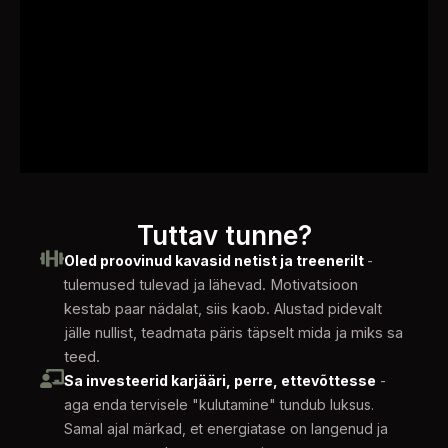
Tuttav tunne?
Oled proovinud kavasid netist ja treenerilt
-
tu
lemused tulevad ja lähevad. Motivatsioon
kestab paar nädalat, siis kaob. Alustad pidevalt
jälle nullist, teadmata päris täpselt mida ja miks sa
teed.
Sa investeerid karjääri, perre, ettevõttesse
-
aga enda tervisele "kulutamine" tundub luksus.
Samal ajal märkad, et energiatase on langenud ja