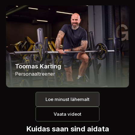
Toomas Karting
Personaaltreener
Loe minust lähemalt
Vaata videot
Kuidas saan sind aidata