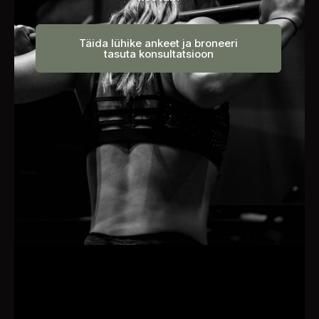
Täida lühike ankeet ja broneeri
tasuta konsultatsioon