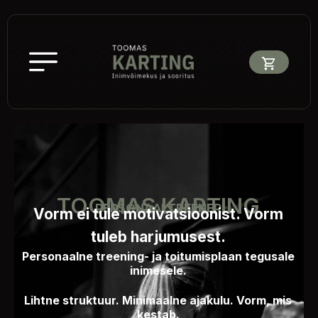
TOOMAS KARTING
PERSONAALTREENER
Vorm ei tule motivatsioonist. Vorm
tuleb harjumusest.
Personaalne treening- ja toitumisplaan tegusale
inimesele.
Lihtne struktuur. Minimaalne ajakulu. Vorm, mis
kestab.