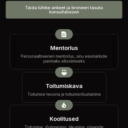
Täida lühike ankeet ja broneeri tasuta
konsultatsioon
Mentorlus
Personaaltreeneri mentorlus, sinu eesmärkide
parimaks elluviimiseks
Toitumiskava
Toitumise teooria ja toitumisnõustamine
Koolitused
Toitumine, jõutreening, liikumine, plaanide