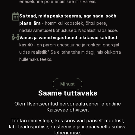
enesetunne pole enam see mis varem.
Sa tead, mida peaks tegema, aga nädal sööb
plaani ära
- hommikul koosolek, õhtul pere,
nädalavahetusel kohustused. Nädalast nädalasse.
Vanus ja vanad vigastused tekitavad kahtlust
-
kas 40+ on parem enesetunne ja rohkem energiat
üldse realistlik? Sa ei taha teha midagi, mis olukorra
hullemaks teeks.
Minust
Saame tuttavaks
Olen litsentseeritud personaaltreener ja endine
Kaitseväe ohvitser.
Töötan inimestega, kes soovivad päriselt muutust,
läbi teaduspõhise, süsteemse ja igapäevaellu sobiva
lähenemise.