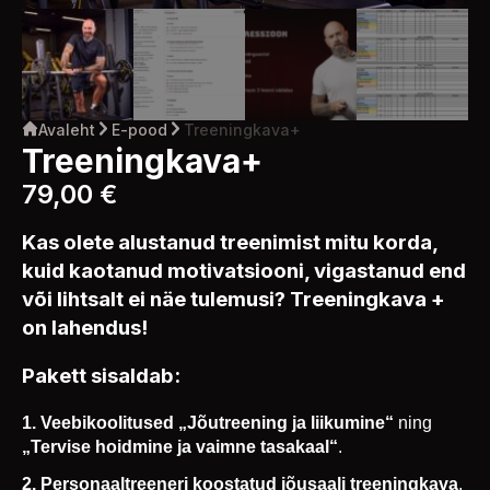
Avaleht
E-pood
Treeningkava+
Treeningkava+
79,00
€
Kas olete alustanud treenimist mitu korda,
kuid kaotanud motivatsiooni, vigastanud end
või lihtsalt ei näe tulemusi? Treeningkava +
on lahendus!
Pakett sisaldab:
1. Veebikoolitused „Jõutreening ja liikumine“
ning
„Tervise hoidmine ja vaimne tasakaal“
.
2. P
ersonaaltreeneri koostatud jõusaali treeningkava
,