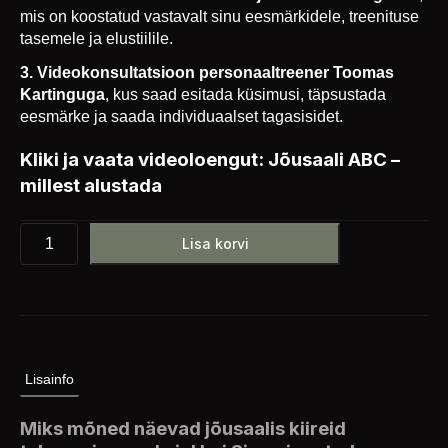
mis on koostatud vastavalt sinu eesmärkidele, treenituse
tasemele ja elustiilile.
3. Videokonsultatsioon personaaltreener Toomas
Kartinguga
, kus saad esitada küsimusi, täpsustada
eesmärke ja saada individuaalset tagasisidet.
Kliki ja vaata videoloengut:
Jõusaali ABC –
millest alustada
Lisa korvi
Lisainfo
Miks mõned näevad jõusaalis kiireid