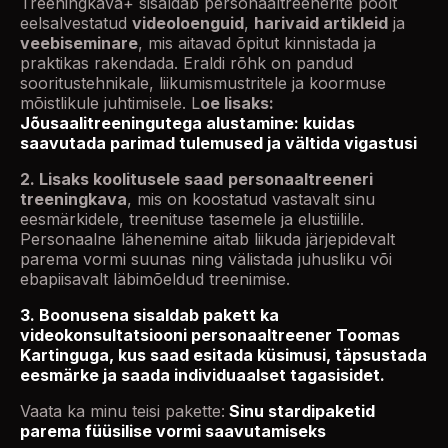
Treeningkava+ sisaldab personaaltreenerite poolt
eelsalvestatud
videoloenguid
,
harivaid artikleid
ja
veebiseminare
, mis aitavad õpitut kinnistada ja
praktikas rakendada. Eraldi rõhk on pandud
sooritustehnikale, liikumismustritele ja koormuse
mõistlikule juhtimisele. L
oe lisaks:
Jõusaalitreeningutega alustamine: kuidas
saavutada parimad tulemused ja vältida vigastusi
2. Lisaks koolitusele saad
personaaltreeneri
treeningkava
, mis on koostatud vastavalt sinu
eesmärkidele, treenituse tasemele ja elustiilile.
Personaalne lähenemine aitab liikuda järjepidevalt
parema vormi suunas ning välistada juhusliku või
ebapiisavalt läbimõeldud treenimise.
3. Boonusena sisaldab pakett ka
videokonsultatsiooni personaaltreener Toomas
Kartinguga, kus saad esitada küsimusi, täpsustada
eesmärke ja saada individuaalset tagasisidet.
Vaata ka minu teisi pakette:
Sinu stardipaketid
parema füüsilise vormi saavutamiseks