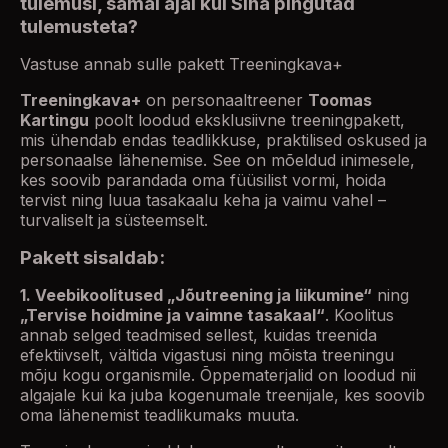
tulemusi, samal ajal kui Sina pingutad
tulemusteta?
Vastuse annab sulle pakett Treeningkava+
Treeningkava+
on personaaltreener
Toomas
Kartingu
poolt loodud eksklusiivne treeningpakett,
mis ühendab endas teadlikkuse, praktilised oskused ja
personaalse lähenemise. See on mõeldud inimesele,
kes soovib parandada oma füüsilist vormi, hoida
tervist ning luua tasakaalu keha ja vaimu vahel –
turvaliselt ja süsteemselt.
Pakett sisaldab:
1. Veebikoolitused „Jõutreening ja liikumine“
ning
„Tervise hoidmine ja vaimne tasakaal“
. Koolitus
annab selged teadmised sellest, kuidas treenida
efektiivselt, vältida vigastusi ning mõista treeningu
mõju kogu organismile. Õppematerjalid on loodud nii
algajale kui ka juba kogenumale treenijale, kes soovib
oma lähenemist teadlikumaks muuta.