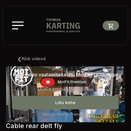
Kõik videod
Selle video vaatamiseks liitu MotFit Premiumiga!
MotFit kuupõhine tellimus
Liitu kohe
Mis on MotFit Premium?
Cable rear delt fly