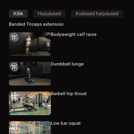
Kõik
Harjutused
Kodused harjutused
Banded Triceps extension
Bodyweight calf raise
Dumbbell lunge
Barbell hip thrust
Low bar squat