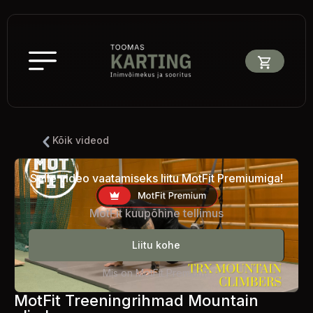
Kõik videod
Selle video vaatamiseks liitu MotFit Premiumiga!
MotFit kuupõhine tellimus
Liitu kohe
Mis on MotFit Premium?
MotFit Treeningrihmad Mountain