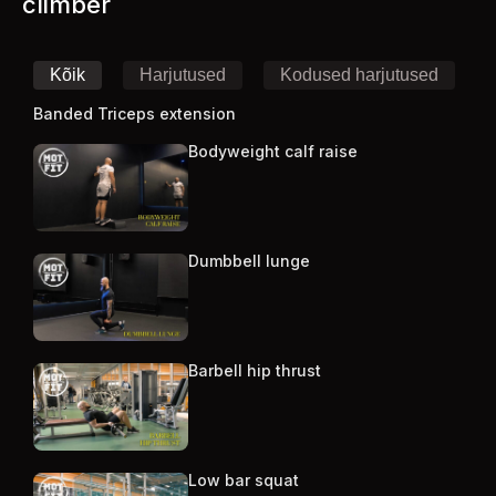
climber
Kõik
Harjutused
Kodused harjutused
Banded Triceps extension
Bodyweight calf raise
Dumbbell lunge
Barbell hip thrust
Low bar squat