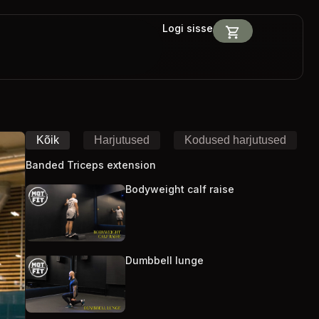
Logi sisse
Kõik
Harjutused
Kodused harjutused
Banded Triceps extension
Bodyweight calf raise
Dumbbell lunge