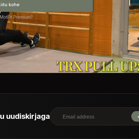
Liitu kohe
 MotFit Premium?
tu uudiskirjaga