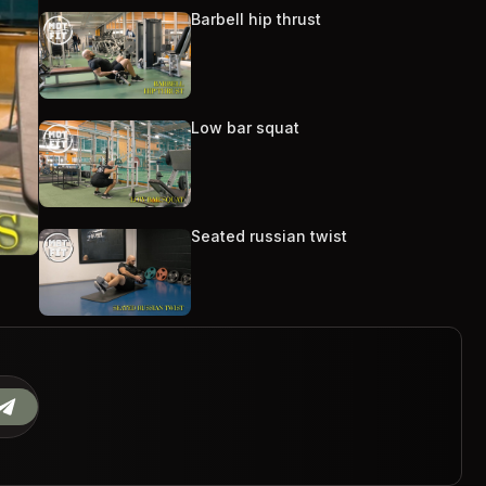
Barbell hip thrust
Low bar squat
Seated russian twist