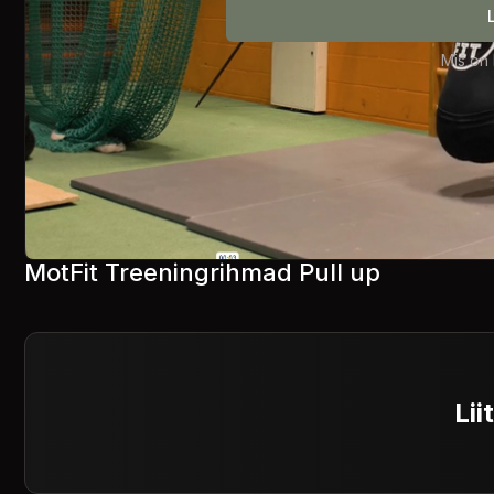
Mis on
MotFit Treeningrihmad Pull up
Lii