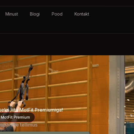
Minust
Blogi
Pood
Kontakt
eks liitu MotFit Premiumiga!
uupõhine tellimus