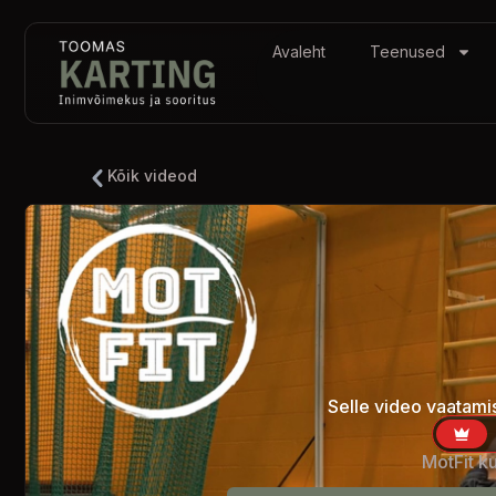
Avaleht
Teenused
Kõik videod
Selle video vaatamis
MotFit k