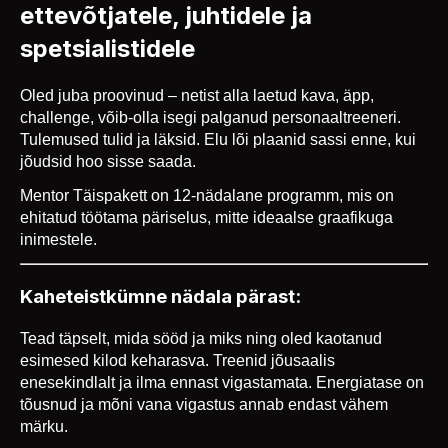
ettevõtjatele, juhtidele ja
spetsialistidele
Oled juba proovinud – netist alla laetud kava, äpp,
challenge, võib-olla isegi palganud personaaltreeneri.
Tulemused tulid ja läksid. Elu lõi plaanid sassi enne, kui
jõudsid hoo sisse saada.
Mentor Täispakett on 12-nädalane programm, mis on
ehitatud töötama päriselus, mitte ideaalse graafikuga
inimestele.
Kaheteistkümne nädala pärast:
Tead täpselt, mida sööd ja miks ning oled kaotanud
esimesed kilod keharasva. Treenid jõusaalis
enesekindlalt ja ilma ennast vigastamata. Energiatase on
tõusnud ja mõni vana vigastus annab endast vähem
märku.