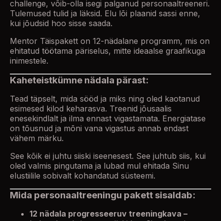
challenge, võib-olla isegi palganud personaaltreeneri.
Tulemused tulid ja läksid. Elu lõi plaanid sassi enne,
kui jõudsid hoo sisse saada.
Mentor Täispakett on 12-nädalane programm, mis on
ehitatud töötama päriselus, mitte ideaalse graafikuga
inimestele.
Kaheteistkümne nädala pärast:
Tead täpselt, mida sööd ja miks ning oled kaotanud
esimesed kilod keharasva. Treenid jõusaalis
enesekindlalt ja ilma ennast vigastamata. Energiatase
on tõusnud ja mõni vana vigastus annab endast
vähem märku.
See kõik ei juhtu siiski iseenesest. See juhtub siis, kui
oled valmis pingutama ja lubad mul ehitada Sinu
elustiilile sobivalt kohandatud süsteemi.
Mida personaaltreeningu pakett sisaldab:
12 nädala progresseeruv treeningkava –