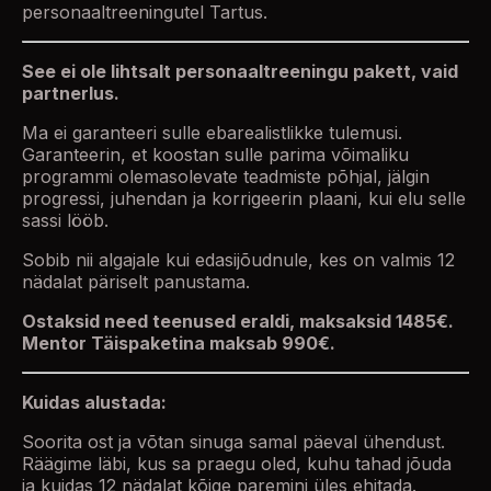
personaaltreeningutel Tartus.
See ei ole lihtsalt personaaltreeningu pakett, vaid
partnerlus.
Ma ei garanteeri sulle ebarealistlikke tulemusi.
Garanteerin, et koostan sulle parima võimaliku
programmi olemasolevate teadmiste põhjal, jälgin
progressi, juhendan ja korrigeerin plaani, kui elu selle
sassi lööb.
Sobib nii algajale kui edasijõudnule, kes on valmis 12
nädalat päriselt panustama.
Ostaksid need teenused eraldi, maksaksid 1485€.
Mentor Täispaketina maksab 990€.
Kuidas alustada:
Soorita ost ja võtan sinuga samal päeval ühendust.
Räägime läbi, kus sa praegu oled, kuhu tahad jõuda
ja kuidas 12 nädalat kõige paremini üles ehitada.