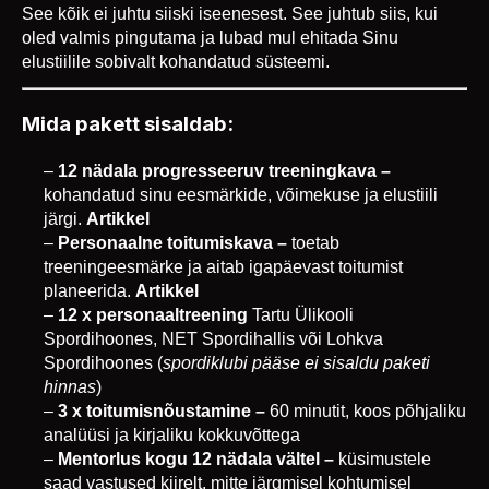
See kõik ei juhtu siiski iseenesest. See juhtub siis, kui
oled valmis pingutama ja lubad mul ehitada Sinu
elustiilile sobivalt kohandatud süsteemi.
Mida pakett sisaldab:
12 nädala progresseeruv treeningkava –
kohandatud sinu eesmärkide, võimekuse ja elustiili
järgi.
Artikkel
Personaalne toitumiskava –
toetab
treeningeesmärke ja aitab igapäevast toitumist
planeerida.
Artikkel
12 x personaaltreening
Tartu Ülikooli
Spordihoones, NET Spordihallis või Lohkva
Spordihoones (
spordiklubi pääse ei sisaldu paketi
hinnas
)
3 x toitumisnõustamine –
60 minutit, koos põhjaliku
analüüsi ja kirjaliku kokkuvõttega
Mentorlus kogu 12 nädala vältel –
küsimustele
saad vastused kiirelt, mitte järgmisel kohtumisel