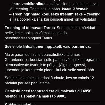
Intro veebikoolitus –
motivatsioon, toitumine, tervis,
jõutreening. Tähtajatu ligipääs.
Vaata lähemalt
Treeningrihmad
koduseks treenimiseks –
treening
ei jää pooleli ka siis, kui jõusaali minek on välistatud
Treeningud toimuvad Tartus.
See pakett on mõeldud
neile, kelle jaoks on võimalik osaleda
personaaltreeningutel Tartus.
See ei ole lihtsalt treeningpakett, vaid partnerlus.
Ma ei garanteeri sulle ebarealistlikke tulemusi.
Garanteerin, et koostan sulle parima võimaliku programmi
olemasolevate teadmiste põhjal, jälgin progressi,
juhendan ja korrigeerin plaani, kui elu selle sassi lööb.
Sobib nii algajale kui edasijõudnule, kes on valmis 12
nädalat päriselt panustama.
Ostaksid need teenused eraldi, maksaksid 1485€.
Mentor Täispaketina maksab 990€.
Kuidas alustada: