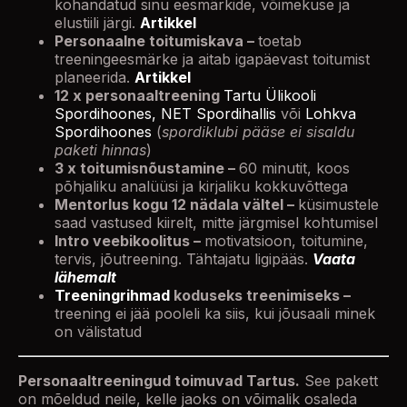
kohandatud sinu eesmärkide, võimekuse ja
elustiili järgi.
Artikkel
Personaalne toitumiskava –
toetab
treeningeesmärke ja aitab igapäevast toitumist
planeerida.
Artikkel
12 x personaaltreening
Tartu Ülikooli
Spordihoones,
NET Spordihallis
või
Lohkva
Spordihoones
(
spordiklubi pääse ei sisaldu
paketi hinnas
)
3 x toitumisnõustamine –
60 minutit, koos
põhjaliku analüüsi ja kirjaliku kokkuvõttega
Mentorlus kogu 12 nädala vältel –
küsimustele
saad vastused kiirelt, mitte järgmisel kohtumisel
Intro veebikoolitus –
motivatsioon, toitumine,
tervis, jõutreening. Tähtajatu ligipääs.
Vaata
lähemalt
Treeningrihmad
koduseks treenimiseks –
treening ei jää pooleli ka siis, kui jõusaali minek
on välistatud
Personaaltreeningud toimuvad Tartus.
See pakett
on mõeldud neile, kelle jaoks on võimalik osaleda