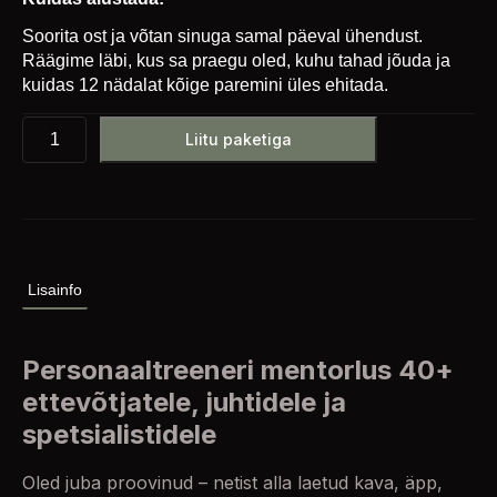
Soorita ost ja võtan sinuga samal päeval ühendust.
Räägime läbi, kus sa praegu oled, kuhu tahad jõuda ja
kuidas 12 nädalat kõige paremini üles ehitada.
Liitu paketiga
Lisainfo
Personaaltreeneri mentorlus 40+
ettevõtjatele, juhtidele ja
spetsialistidele
Oled juba proovinud – netist alla laetud kava, äpp,