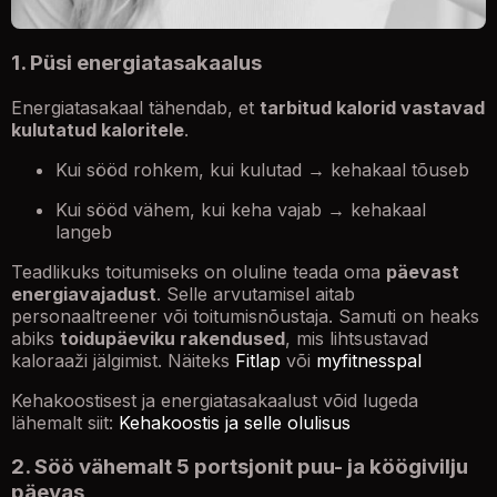
1. Püsi energiatasakaalus
Energiatasakaal tähendab, et
tarbitud kalorid vastavad
kulutatud kaloritele
.
Kui sööd rohkem, kui kulutad → kehakaal tõuseb
Kui sööd vähem, kui keha vajab → kehakaal
langeb
Teadlikuks toitumiseks on oluline teada oma
päevast
energiavajadust
. Selle arvutamisel aitab
personaaltreener või toitumisnõustaja. Samuti on heaks
abiks
toidupäeviku rakendused
, mis lihtsustavad
kaloraaži jälgimist. Näiteks
Fitlap
või
myfitnesspal
Kehakoostisest ja energiatasakaalust võid lugeda
lähemalt siit:
Kehakoostis ja selle olulisus
2. Söö vähemalt 5 portsjonit puu- ja köögivilju
päevas