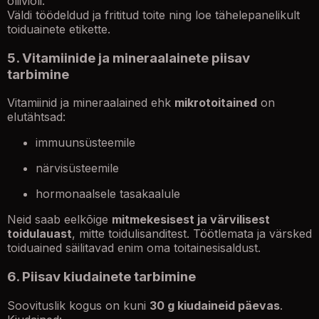
oliiviõli.
Väldi töödeldud ja frititud toite ning loe tähelepanelikult
toiduainete etikette.
5. Vitamiinide ja mineraalainete piisav
tarbimine
Vitamiinid ja mineraalained ehk
mikrotoitained
on
elutähtsad:
immuunsüsteemile
närvisüsteemile
hormonaalsele tasakaalule
Neid saab eelkõige
mitmekesisest ja värvilisest
toidulauast
, mitte toidulisanditest. Töötlemata ja värsked
toiduained säilitavad enim oma toitainesisaldust.
6. Piisav kiudainete tarbimine
Soovituslik kogus on kuni
30 g kiudaineid päevas
.