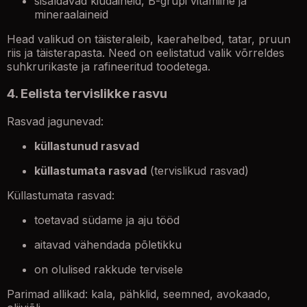
sisaldavad kiudaineid, B-grupi vitamiine ja
mineraalaineid
Head valikud on täisteraleib, kaerahelbed, tatar, pruun
riis ja täisterapasta. Need on eelistatud valik võrreldes
suhkrurikaste ja rafineeritud toodetega.
4. Eelista tervislikke rasvu
Rasvad jagunevad:
küllastunud rasvad
küllastumata rasvad
(tervislikud rasvad)
Küllastumata rasvad:
toetavad südame ja aju tööd
aitavad vähendada põletikku
on olulised rakkude tervisele
Parimad allikad: kala, pähklid, seemned, avokaado,