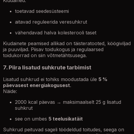
Kiudained:
toetavad seedesüsteemi
aitavad reguleerida veresuhkrut
vähendavad halva kolesterooli taset
Kiudainete peamised allikad on täisteratooted, köögiviljad
ja puuviljad. Piisav toidukogus ja regulaarsed
toidukorrad on siin võtmetähtsusega.
7. Piira lisatud suhkrute tarbimist
Lisatud suhkrud ei tohiks moodustada üle
5 %
päevasest energiakogusest
.
Näide:
2000 kcal päevas → maksimaalselt 25 g lisatud
suhkrut
see on umbes
5 teelusikatäit
Suhkrud peituvad sageli töödeldud toitudes, seega on