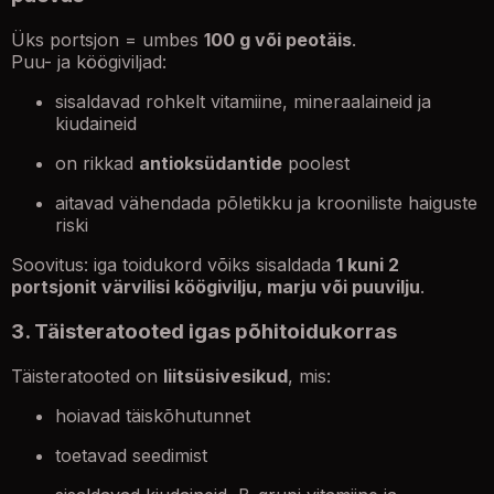
Üks portsjon = umbes
100 g või peotäis
.
Puu- ja köögiviljad:
sisaldavad rohkelt vitamiine, mineraalaineid ja
kiudaineid
on rikkad
antioksüdantide
poolest
aitavad vähendada põletikku ja krooniliste haiguste
riski
Soovitus: iga toidukord võiks sisaldada
1 kuni 2
portsjonit värvilisi köögivilju, marju või puuvilju
.
3. Täisteratooted igas põhitoidukorras
Täisteratooted on
liitsüsivesikud
, mis:
hoiavad täiskõhutunnet
toetavad seedimist