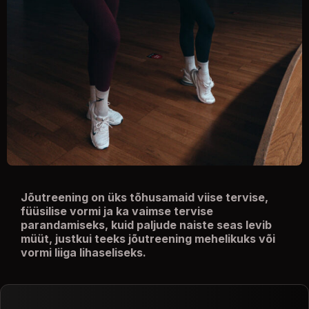
Jõutreening on üks tõhusamaid viise tervise,
füüsilise vormi ja ka vaimse tervise
parandamiseks, kuid paljude naiste seas levib
müüt, justkui teeks jõutreening mehelikuks või
vormi liiga lihaseliseks.