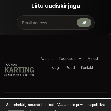
Liitu uudiskirjaga
Avaleht
Teenused
Minust
Blogi
Pood
Kontakt
© 2026 Toomas Karting. Kõik õigused
kaitstud
Privaatsuspoliitika
See lehekülg kasutab küpsiseid. Vaata meie
privaatsuspoliitikat
.
Müügitingimused