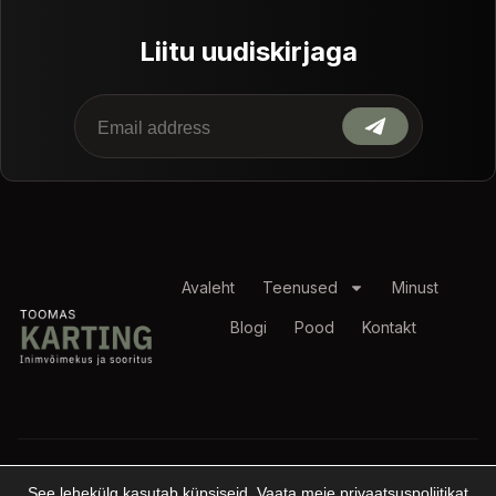
Liitu uudiskirjaga
Avaleht
Teenused
Minust
Blogi
Pood
Kontakt
© 2026 Toomas Karting. Kõik õigused
kaitstud
Privaatsuspoliitika
See lehekülg kasutab küpsiseid. Vaata meie
privaatsuspoliitikat
.