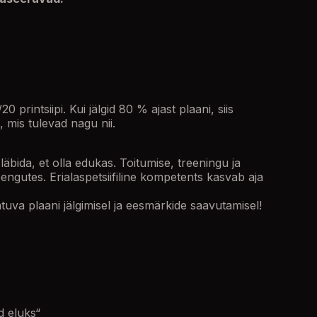
0 printsiipi. Kui jälgid 80 % ajast plaani, siis
mis tulevad nagu nii.
äbida, et olla edukas. Toitumise, treeningu ja
engutes. Erialaspetsiifiline kompetents kasvab aja
tuva plaani jälgimisel ja eesmärkide saavutamisel!
d eluks“