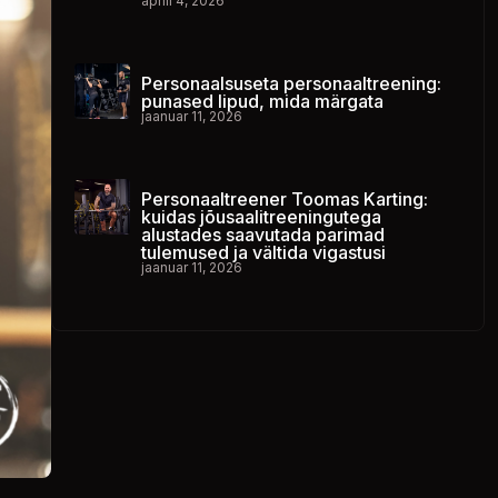
aprill 4, 2026
Personaalsuseta personaaltreening:
punased lipud, mida märgata
jaanuar 11, 2026
Personaaltreener Toomas Karting:
kuidas jõusaalitreeningutega
alustades saavutada parimad
tulemused ja vältida vigastusi
jaanuar 11, 2026