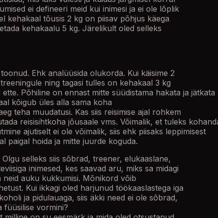
ised ei defineeri meid kui inimesi ja ei ole lõplik
el kehakaal tõusis 2 kg on piisav põhjus käega
etada kehakaalu 5 kg. Järelikult oled selleks
 toonud. Ehk analüüsida olukorda. Kui käisime 2
ja treeningule ning tagasi tulles on kehakaal 3 kg
ti ette. Põhiline on ennast mitte süüdistama hakata ja jätkata 
a kaal kõigub üles alla sama koha
ks aeg teha muudatusi. Kas siis reisimise ajal rohkem
sutada reisisihtkoha jõusaale vms. Võimalik, et tuleks kohan
ine ajutiselt ei ole võimalik, siis ehk piisaks leppimisest
 paigal hoida ja mitte juurde koguda.
lgu selleks siis sõbrad, treener, elukaaslane,
viisiga inimesed, kes saavad aru, miks sa midagi
ida neid auku kukkumisi. Mõnikord võib
etust. Kui ikkagi oled harjunud töökaaslastega iga
holi ja pidulauaga, siis äkki need ei ole sõbrad,
 füüsilise vormini?
est milline on su eesmärk ja mida oled otsustanud