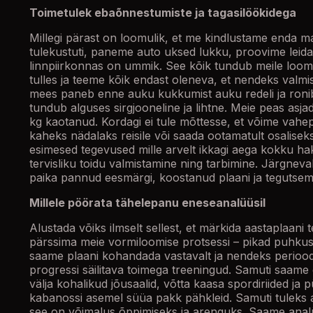
Toimetulek ebaõnnestumiste ja tagasilöökidega
Millegi pärast on loomulik, et me kindlustame enda ma
tulekustuti, paneme auto uksed lukku, proovime leida 
linnpiirkonnas on ummik. See kõik tundub meile loomu
tulles ja teeme kõik endast oleneva, et nendeks valmi
mees paneb enne auku kukkumist auku redeli ja ronib
tundub alguses sirgjooneline ja lihtne. Meie peas asja
kg kaotanud. Kordagi ei tule mõttesse, et võime vahe
kaheks nädalaks reisile või saada ootamatult osaliseks
esimesed tegevused mille arvelt ikkagi aega kokku ha
tervisliku toidu valmistamine ning tarbimine. Järgneva
paika pannud eesmärgi, koostanud plaani ja tegutse
Millele pöörata tähelepanu eneseanalüüsil
Alustada võiks ilmselt sellest, et märkida aastaplaani
pärssima meie vormiloomise protsessi – pikad puhkused
saame plaani kohandada vastavalt ja nendeks periood
progressi säilitava toimega treeningud. Samuti saame 
välja kohalikud jõusaalid, võtta kaasa spordiriided ja
kabanossi asemel süüa pakk pähkleid. Samuti tuleks ar
see on võimalus õppimiseks ja arenguks. Saame analüüs