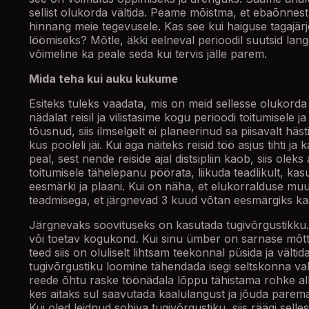
sellist olukorda vältida. Peame mõistma, et ebaõnnestum
hinnang meie tegevusele. Kas see kui haiguse tagajärj
löömiseks? Mõtle, äkki eelneval perioodil suutsid lang
võimeline ka peale seda kui tervis jälle parem.
Mida teha kui auku kukume
Esiteks tuleks vaadata, mis on meid sellesse olukorda
nädalat reisil ja vilistasime kogu perioodi toitumisele 
tõusnud, siis ilmselgelt ei planeerinud sa piisavalt häs
kus pooleli jäi. Kui aga näiteks reisid töö asjus tihti j
peal, sest nende reiside ajal distsipliin kaob, siis ole
toitumisele tähelepanu pöörata, liikuda teadlikult, ka
eesmärki ja plaani. Kui on näha, et elukorralduse muutm
teadmisega, et järgnevad 3 kuud võtan eesmärgiks kaal
Järgnevaks soovituseks on kasutada tugivõrgustikku. O
või toetav kogukond. Kui sinu ümber on sarnase mõtte
teed siis on oluliselt lihtsam teekonnal püsida ja vält
tugivõrgustiku loomine tähendada isegi seltskonna vah
reede õhtu raske töönädala lõppu tähistama rohke alko
kes aitaks sul saavutada kaalulangust ja jõuda parema
Kui oled leidnud sobiva tugivõrgustiku, siis räägi sell