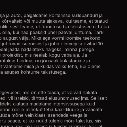
ja ja auto, paigaldame korterisse suitsuanduri ja
kõrvalteid või muuta ajakava, kui teame, et teatud
lik, sest teame, et õnnetused ja takistused ei hüüa
s olla, kui nad peaksid ühel päeval juhtuma. Tark
 august välja. Miks aga vormi loomise teekond
d juhtuvad iseenesest ja juba olemegi soovitud 10
peal jääda nädalateks haigeks, minna perega
 projektist, mis neelab kogu vaba aja. Ja
katakse hoidma, on jõusaali külastamine ja
lt vaatleme mida ja kuidas võiks teha, kui oleme
ma asudes kohtume takistusega.
 tegevused, mis on ette teada, et võivad hakata
, välisreisid, tähtsad elusündmused jms. Selliselt
ideks ajatada madalama intensiivsusega kuid
enne reisile minekut teha kaardiluure ja vaadata
 püüda mõne veiniklaasi asendada veega ja
u saada, et kui nüüd tulebki mõni takistus, siis
ida, mis läks valesti ja kuidas järgmisel korral