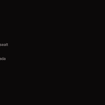
sealt
dada