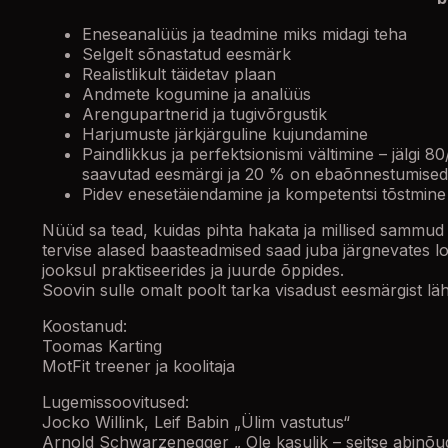
Eneseanalüüs ja teadmine miks midagi teha
Selgelt sõnastatud eesmärk
Realistlikult täidetav plaan
Andmete kogumine ja analüüs
Arengupartnerid ja tugivõrgustik
Harjumuste järkjärguline kujundamine
Paindlikkus ja perfektsionismi vältimine – jälgi 80/2
saavutad eesmärgi ja 20 % on ebaõnnestumised, 
Pidev enesetäiendamine ja kompetentsi tõstmine
Nüüd sa tead, kuidas pihta hakata ja millised sammud l
tervise alased baasteadmised saad juba järgnevates lo
jooksul praktiseerides ja juurde õppides.
Soovin sulle omalt poolt tarka visadust eesmärgist läh
Koostanud:
Toomas Karting
MotFit treener ja koolitaja
Lugemissoovitused:
Jocko Willink, Leif Babin „Ülim vastutus“
Arnold Schwarzenegger „ Ole kasulik – seitse abinõu