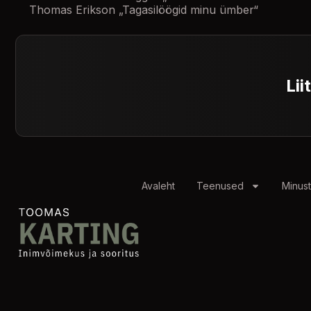
Thomas Erikson „Tagasilöögid minu ümber“
Lii
Avaleht
Teenused
Minust