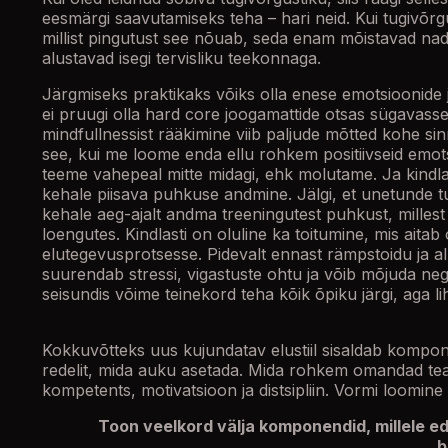
eesmärgi saavutamiseks teha – hari neid. Kui tugivõrg
millist pingutust see nõuab, seda enam mõistavad nad 
alustavad isegi tervisliku teekonnaga.
Järgmiseks praktikaks võiks olla enese emotsioonide j
ei pruugi olla hard core joogamattide otsas sügavasse
mindfullnessist rääkimine viib paljude mõtted kohe sinn
see, kui me loome enda ellu rohkem positiivseid emo
teeme vahepeal mitte midagi, ehk molutame. Ja kindlas
kehale piisava puhkuse andmine. Jälgi, et unetunde t
kehale aeg-ajalt andma treeningutest puhkust, millest
loengutes. Kindlasti on oluline ka toitumine, mis aita
elutegevusprotsesse. Pidevalt ennast rämpstoidu ja 
suurendab stressi, vigastuste ohtu ja võib mõjuda nega
seisundis võime teinekord teha kõik õpiku järgi, aga lih
Kokkuvõtteks uus kujundatav elustiil sisaldab kompone
redelit, mida auku asetada. Mida rohkem omandad te
kompetents, motivatsioon ja distsipliin. Vormi loomin
Toon veelkord välja komponendid, millele e
b