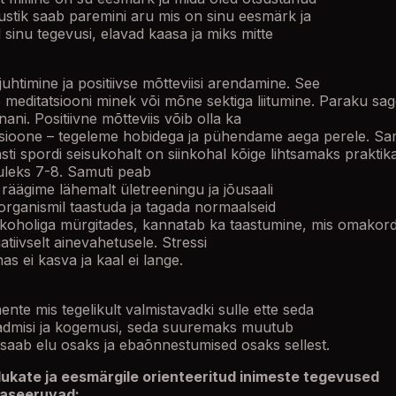
ustik saab paremini aru mis on sinu eesmärk ja
sinu tegevusi, elavad kaasa ja miks mitte
uhtimine ja positiivse mõtteviisi arendamine. See
 meditatsiooni minek või mõne sektiga liitumine. Paraku sage
ani. Positiivne mõtteviis võib olla ka
tsioone – tegeleme hobidega ja pühendame aega perele. Sa
ti spordi seisukohalt on siinkohal kõige lihtsamaks praktik
uleks 7-8. Samuti peab
 räägime lähemalt ületreeningu ja jõusaali
b organismil taastuda ja tagada normaalseid
alkoholiga mürgitades, kannatab ka taastumine, mis omakor
tiivselt ainevahetusele. Stressi
as ei kasva ja kaal ei lange.
nte mis tegelikult valmistavadki sulle ette seda
admisi ja kogemusi, seda suuremaks muutub
e saab elu osaks ja ebaõnnestumised osaks sellest.
dukate ja eesmärgile orienteeritud inimeste tegevused
aseeruvad: