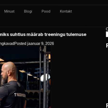
Minust
Blogi
Pood
Kontakt
O
miks suhtlus määrab treeningu tulemuse
ingkavad
Posted
jaanuar 9, 2026