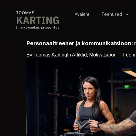
Avaleht
Teenused
Personaaltreener ja kommunikatsioon: 
By
Toomas Karting
In
Artiklid
,
Motivatsioon+
,
Treen