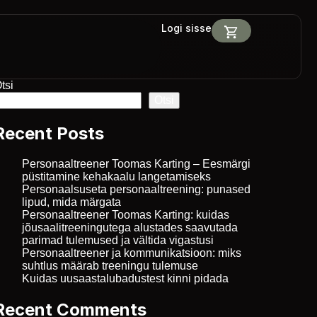
Logi sisse
tsi
Otsi
Recent Posts
Personaaltreener Toomas Karting – Eesmärgi
püstitamine kehakaalu langetamiseks
Personaalsuseta personaaltreening: punased
lipud, mida märgata
Personaaltreener Toomas Karting: kuidas
jõusaalitreeningutega alustades saavutada
parimad tulemused ja vältida vigastusi
Personaaltreener ja kommunikatsioon: miks
suhtlus määrab treeningu tulemuse
Kuidas uusaastalubadustest kinni pidada
Recent Comments