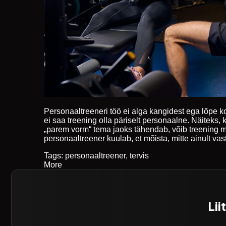
Personaaltreeneri töö ei alga kangidest ega lõpe k
ei saa treening olla päriselt personaalne. Näiteks, k
„parem vorm“ tema jaoks tähendab, võib treening 
personaaltreener kuulab, et mõista, mitte ainult vasta
Tags:
personaaltreener
,
tervis
More
Lii