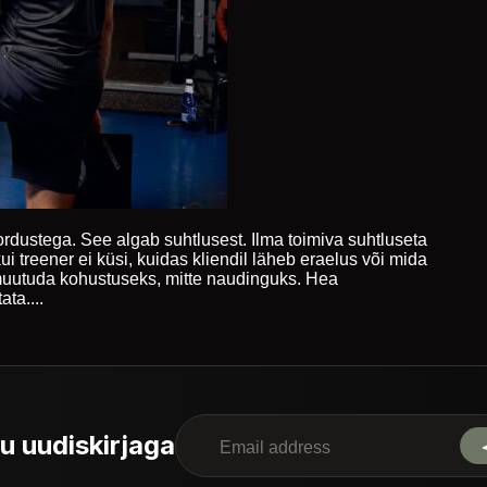
ordustega. See algab suhtlusest. Ilma toimiva suhtluseta
ui treener ei küsi, kuidas kliendil läheb eraelus või mida
muutuda kohustuseks, mitte naudinguks. Hea
ta....
tu uudiskirjaga