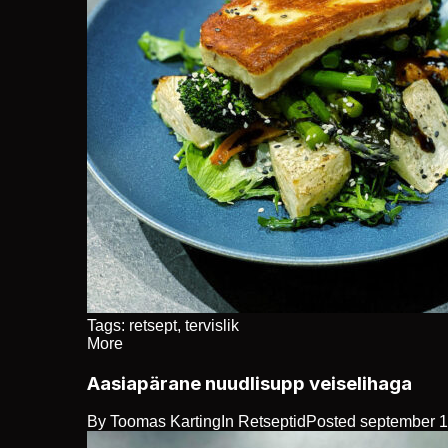
Tags:
retsept
,
tervislik
More
Aasiapärane nuudlisupp veiselihaga
By
Toomas Karting
In
Retseptid
Posted
september 1