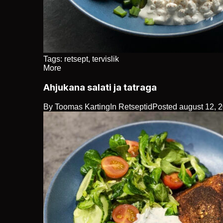
Tags:
retsept
,
tervislik
More
Ahjukana salati ja tatraga
By
Toomas Karting
In
Retseptid
Posted
august 12, 