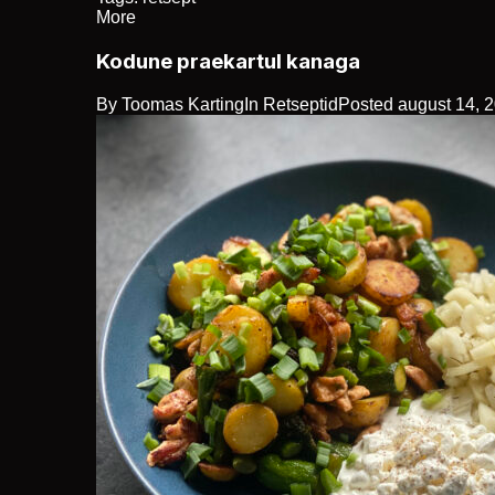
More
Kodune praekartul kanaga
By
Toomas Karting
In
Retseptid
Posted
august 14, 