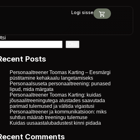
Logi sisse
tsi
Otsi
Recent Posts
Personaaltreener Toomas Karting – Eesmärgi
püstitamine kehakaalu langetamiseks
Personaalsuseta personaaltreening: punased
lipud, mida märgata
Personaaltreener Toomas Karting: kuidas
jõusaalitreeningutega alustades saavutada
parimad tulemused ja vältida vigastusi
Personaaltreener ja kommunikatsioon: miks
suhtlus määrab treeningu tulemuse
Kuidas uusaastalubadustest kinni pidada
Recent Comments