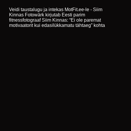
Veidi taustalugu ja intekas MotFit.ee-le - Siim
Kinnas Fotowärk
kirjutab
Eesti parim
fitnessfotograaf Siim Kinnas: “Ei ole paremat
motivaatorit kui edasilükkamatu tähtaeg”
kohta