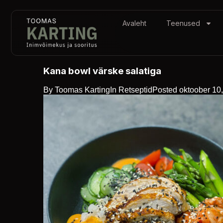
Avaleht
Teenused
Kana bowl värske salatiga
By
Toomas Karting
In
Retseptid
Posted
oktoober 10