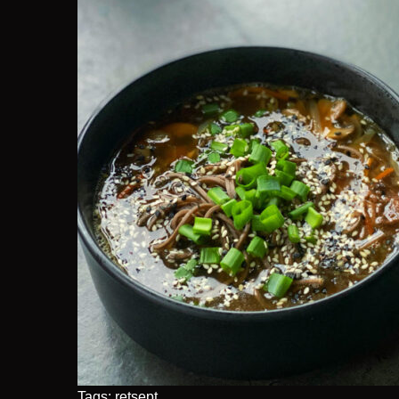
Tags:
retsept