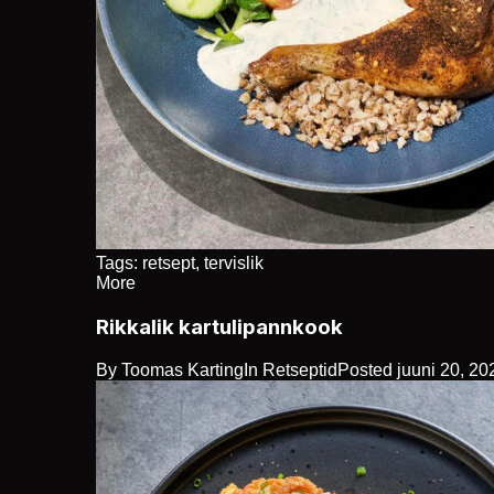
Tags:
retsept
,
tervislik
More
Rikkalik kartulipannkook
By
Toomas Karting
In
Retseptid
Posted
juuni 20, 20