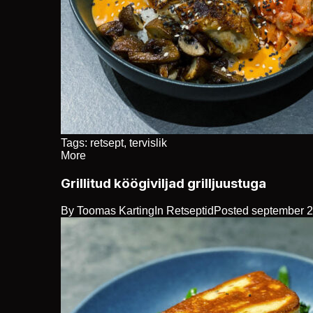
Tags:
retsept
,
tervislik
More
Grillitud köögiviljad grilljuustuga
By
Toomas Karting
In
Retseptid
Posted
september 2